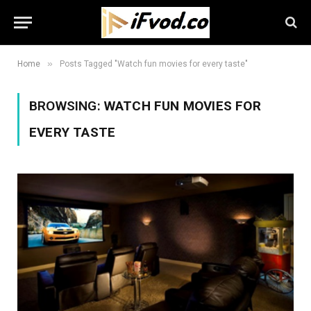
»
Home
Posts Tagged "Watch fun movies for every taste"
BROWSING:
WATCH FUN MOVIES FOR
EVERY TASTE