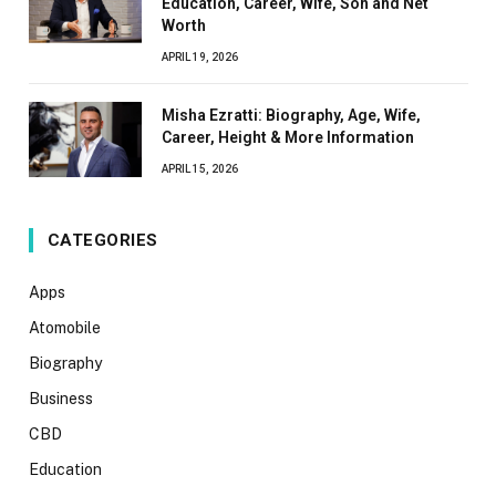
Education, Career, Wife, Son and Net
Worth
APRIL 19, 2026
Misha Ezratti: Biography, Age, Wife,
Career, Height & More Information
APRIL 15, 2026
CATEGORIES
Apps
Atomobile
Biography
Business
CBD
Education